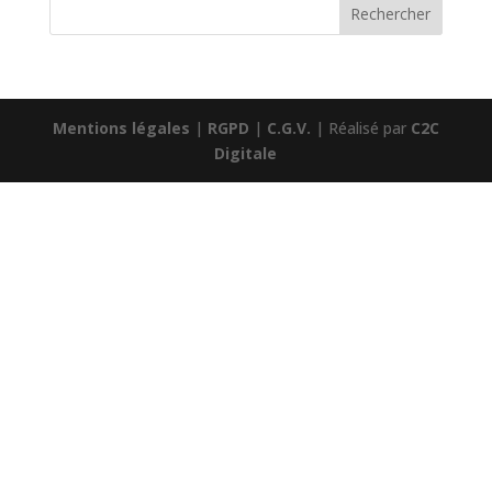
Mentions légales
|
RGPD
|
C.G.V.
| Réalisé par
C2C
Digitale